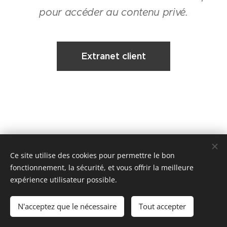
pour accéder au contenu privé.
Extranet client
Ce site utilise des cookies pour permettre le bon
fonctionnement, la sécurité, et vous offrir la meilleure
© 2020 SYNERGI
expérience utilisateur possible.
CAPITAL 8000€ - RCS 49316608600022 - APE 6831Z - TVA FR47493166086 -
CARTE PRO : CPI9501201700016905 - Adhérent SNPI n°18416
N'acceptez que le nécessaire
Tout accepter
Cookies